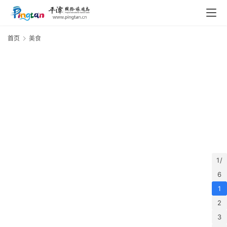
首页
美食
首
2
页
“
“
美
食
”
”
酒
1 /
店
“
6
|
1
景
2
区
”
3