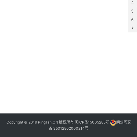
4
5
问
“
6
答
旅
”
游
攻
略
看
平
潭
Copyright © 2019
PingTan.CN
版权所有
闽ICP备15005285号
闽公网安
备 35012802000214号