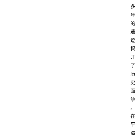
区
问
答
旅
游
攻
略
看
平
潭