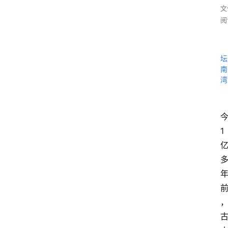
文
阅
坛
南
湾
1