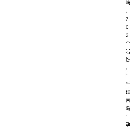
7
0
2
“
”