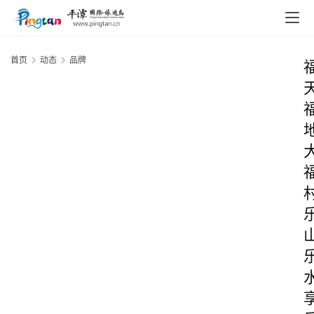
首页
动态
品牌