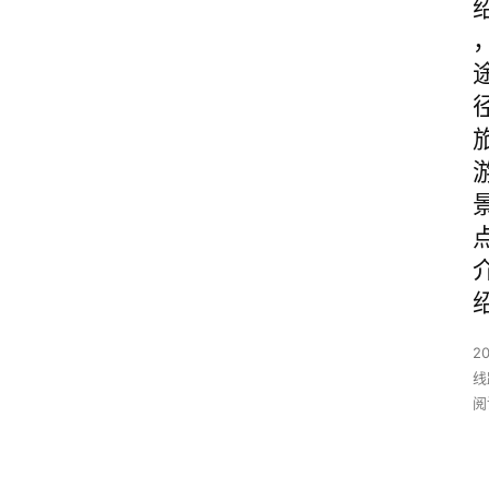
2
线
阅