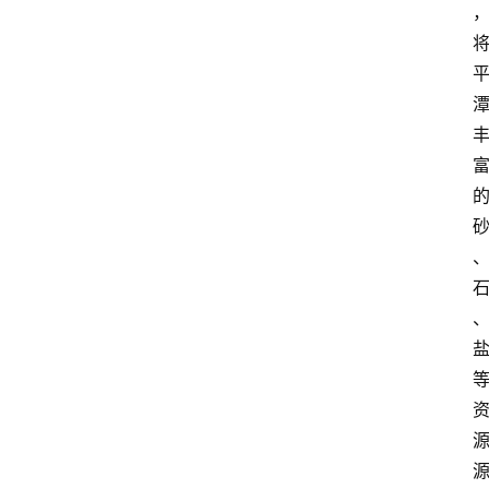
区
问
答
旅
游
攻
略
看
平
潭