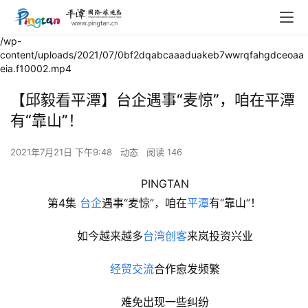
/wp-
content/uploads/2021/07/0bf2dqabcaaaduakeb7wwrqfahgdceoaa
eia.f10002.mp4
【邱毅看平潭】台企遇事“麦惊”，咱在平潭
有“靠山”！
2021年7月21日 下午9:48
动态
阅读 146
PINGTAN
第4集 
台企
遇事“麦惊”，咱在
平潭
有“靠山”！
如今越来越多
台湾
创客
来岚投资兴业
经贸交流
合作愈发频繁
难免出现一些纠纷