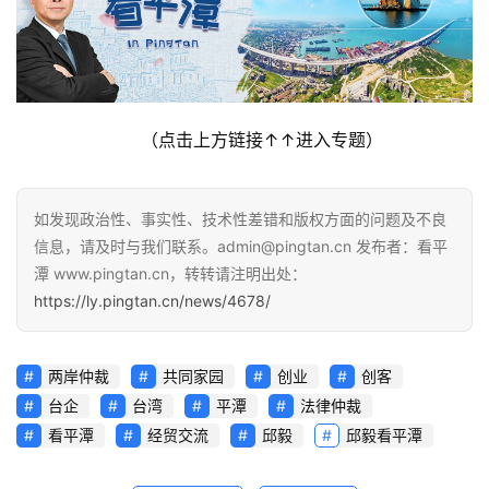
首
页
美
食
（点击上方链接↑↑进入专题）
酒
如发现政治性、事实性、技术性差错和版权方面的问题及不良
店
信息，请及时与我们联系。admin@pingtan.cn 发布者：看平
潭 www.pingtan.cn，转转请注明出处：
景
https://ly.pingtan.cn/news/4678/
区
两岸仲裁
共同家园
创业
创客
问
台企
台湾
平潭
法律仲裁
答
看平潭
经贸交流
邱毅
邱毅看平潭
旅