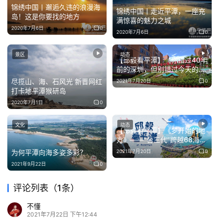
锦绣中国丨邂逅久违的浪漫海
锦绣中国丨走近平潭，一座充
岛！这是你要找的地方
满惊喜的魅力之城
2020年7月6日
0
2020年7月6日
0
景区
动态
【邱毅看平潭】《你错过40年
前的深圳，但别错过今天的平
潭》
尽揽山、海、石风光 新晋网红
2021年7月20日
0
打卡地平潭猴研岛
2020年7月1日
0
文化
动态
【邱毅看平潭】《梦开始的地
方》——“台三代”跨越68海里
的创业“接力赛”
为何平潭向海多姿多彩？
2021年7月20日
0
2021年9月22日
0
评论列表（1条）
不懂
2021年7月22日 下午12:44