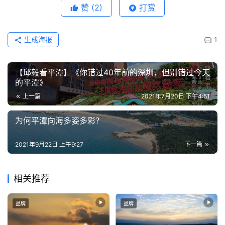
赞
(2)
打赏
游
攻
略
生成海报
1
看
【邱毅看平潭】《你错过40年前的深圳，但别错过今天
平
的平潭》
潭
上一篇
2021年7月20日 下午4:51
为何平潭向海多姿多彩？
2021年9月22日 上午9:27
下一篇
相关推荐
品牌
品牌