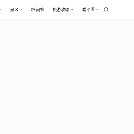
景区
问答
旅游攻略
看平潭
坛
南
湾
平潭
精品
游路
毕业季
线推
‖平潭
荐
旅游攻
——
2022
略大放
年7月
2022
送?“青
12日
暑假
春与蓝
平潭