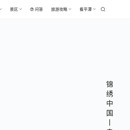
景区
问答
旅游攻略
看平潭
锦
绣
中
国
丨