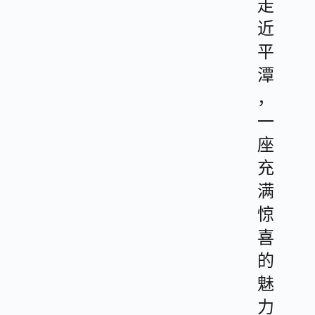
走
近
平
潭
，
一
座
充
满
惊
喜
的
魅
力