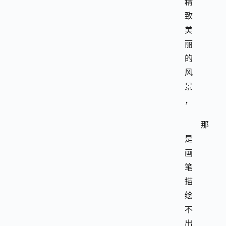
精
致
美
丽
的
风
景
，
那
是
画
笔
描
绘
不
出