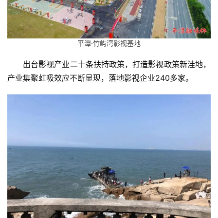
美
食
平潭·竹屿湾影视基地
出台影视产业二十条扶持政策，打造影视政策新洼地，
酒
店
产业集聚虹吸效应不断显现，落地影视企业240多家。
景
区
问
答
旅
游
攻