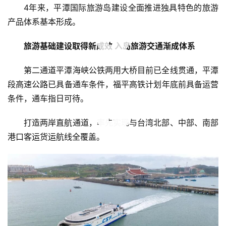
4年来，平潭国际旅游岛建设全面推进独具特色的旅游
产品体系基本形成。
00:00 / 02:25
旅游基础建设取得新成效 入岛旅游交通渐成体系
第二通道平潭海峡公铁两用大桥目前已全线贯通，平潭
段高速公路已具备通车条件，福平高铁计划年底前具备运营
条件，通车指日可待。
00:00 / 00:06
00:00 / 00:29
打造两岸直航通道，率先实现与台湾北部、中部、南部
港口客运货运航线全覆盖。