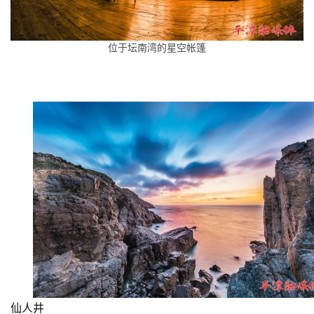
位于坛南湾的星空帐篷
仙人井