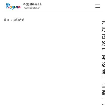
首页
旅游攻略
“
”